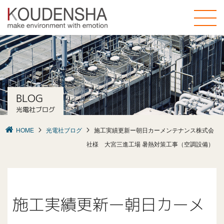
toggle
naviga
BLOG
光電社ブログ
HOME
光電社ブログ
施工実績更新ー朝日カーメンテナンス株式会
社様 大宮三進工場 暑熱対策工事（空調設備）
施工実績更新ー朝日カーメ