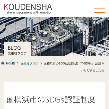
toggle
naviga
BLOG
光電社ブログ
HOME
光電社ブログ
🎀横浜市のSDGs認証制度『Y‐SDGs』 認証を
いただきました🎀
🎀横浜市のSDGs認証制度