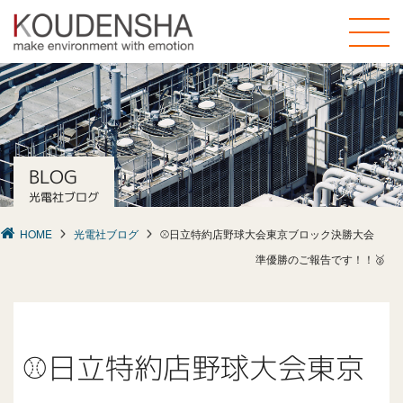
toggle
naviga
BLOG
光電社ブログ
HOME
光電社ブログ
⚾日立特約店野球大会東京ブロック決勝大会
準優勝のご報告です！！🥈
⚾日立特約店野球大会東京