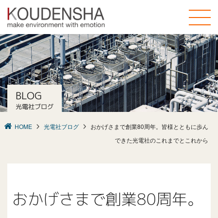
toggle
naviga
BLOG
光電社ブログ
HOME
光電社ブログ
おかげさまで創業80周年。皆様とともに歩ん
できた光電社のこれまでとこれから
おかげさまで創業80周年。